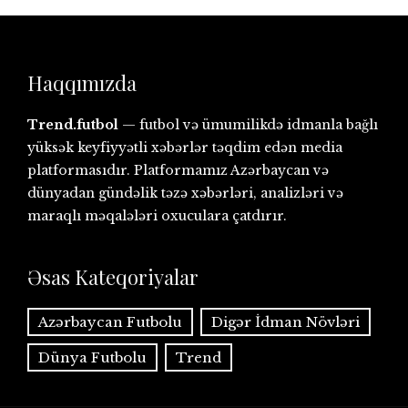
Haqqımızda
Trend.futbol
— futbol və ümumilikdə idmanla bağlı
yüksək keyfiyyətli xəbərlər təqdim edən media
platformasıdır. Platformamız Azərbaycan və
dünyadan gündəlik təzə xəbərləri, analizləri və
maraqlı məqalələri oxuculara çatdırır.
Əsas Kateqoriyalar
Azərbaycan Futbolu
Digər İdman Növləri
Dünya Futbolu
Trend