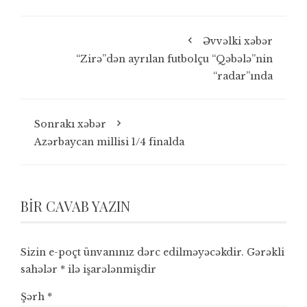
Əvvəlki xəbər
“Zirə”dən ayrılan futbolçu “Qəbələ”nin
“radar”ında
Sonrakı xəbər
Azərbaycan millisi 1/4 finalda
BIR CAVAB YAZIN
Sizin e-poçt ünvanınız dərc edilməyəcəkdir.
Gərəkli
sahələr
*
ilə işarələnmişdir
Şərh
*