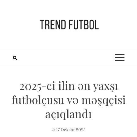
Skip
to
content
2025-ci ilin ən yaxşı
futbolçusu və məşqçisi
açıqlandı
17 Dekabr 2025