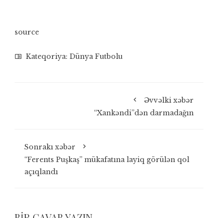
source
Kateqoriya:
Dünya Futbolu
Əvvəlki xəbər
“Xankəndi”dən darmadağın
Sonrakı xəbər
“Ferents Puşkaş” mükafatına layiq görülən qol
açıqlandı
BIR CAVAB YAZIN