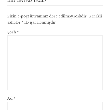
Sizin e-poçt ünvanınız dərc edilməyəcəkdir.
Gərəkli
sahələr
*
ilə işarələnmişdir
Şərh
*
Ad
*