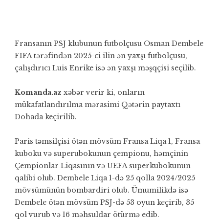
Fransanın PSJ klubunun futbolçusu Osman Dembele
FIFA tərəfindən 2025-ci ilin ən yaxşı futbolçusu,
çalışdırıcı Luis Enrike isə ən yaxşı məşqçisi seçilib.
Komanda.az
xəbər verir ki, onların
mükafatlandırılma mərasimi Qətərin paytaxtı
Dohada keçirilib.
Paris təmsilçisi ötən mövsüm Fransa Liqa 1, Fransa
kuboku və superubokunun çempionu, həmçinin
Çempionlar Liqasının və UEFA superkubokunun
qalibi olub. Dembele Liqa 1-də 25 qolla 2024/2025
mövsümünün bombardiri olub. Ümumilikdə isə
Dembele ötən mövsüm PSJ-də 53 oyun keçirib, 35
qol vurub və 16 məhsuldar ötürmə edib.