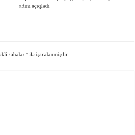
adını açıqladı
əkli sahələr
*
ilə işarələnmişdir