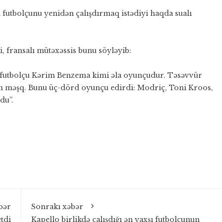
 futbolçunu yenidən çalışdırmaq istədiyi haqda sualı
i, fransalı mütəxəssis bunu söyləyib:
 futbolçu Kərim Benzema kimi əla oyunçudur. Təsəvvür
arım məşq. Bunu üç-dörd oyunçu edirdi: Modriç, Toni Kroos,
du”.
bər
Sonrakı xəbər
etdi
Kapello birlikdə çalışdığı ən yaxşı futbolçunun