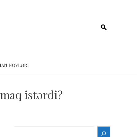
MAN NÖVLƏRI
rmaq istərdi?
Search