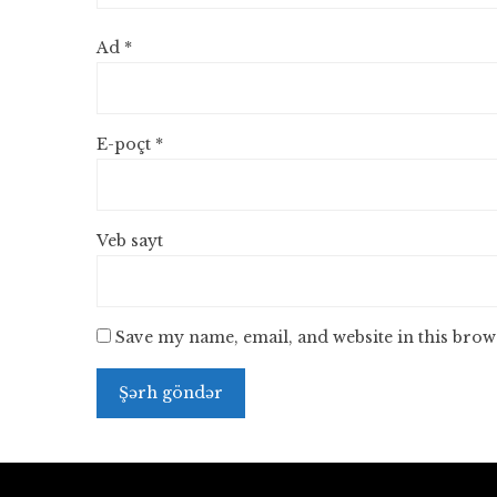
Ad
*
E-poçt
*
Veb sayt
Save my name, email, and website in this brow