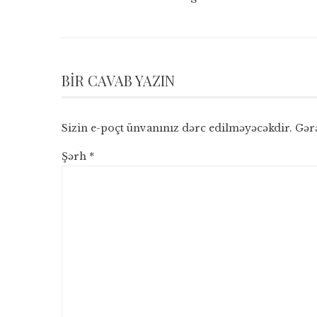
BIR CAVAB YAZIN
Sizin e-poçt ünvanınız dərc edilməyəcəkdir.
Gər
Şərh
*