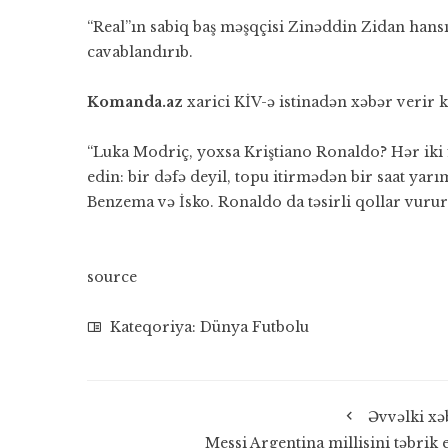
“Real”ın sabiq baş məşqçisi Zinəddin Zidan hansı
cavablandırıb.
Komanda.az
xarici KİV-ə istinadən xəbər verir k
“Luka Modriç, yoxsa Kriştiano Ronaldo? Hər iki
edin: bir dəfə deyil, topu itirmədən bir saat y
Benzema və İsko. Ronaldo da təsirli qollar vurur
source
Kateqoriya:
Dünya Futbolu
Əvvəlki xə
Messi Argentina millisini təbrik 