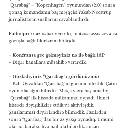
“Qarabağ” – “Kopenhagen” oyunundan (2:0) sonra
qonaq komandanın baş məşqçisi Yakub Neestrup
jurnalistlərin suallarını cavablandırdı.
Futbolpress.az
xəbər verir ki, mütəxəsəssis əvvəlcə
görüşlə bağlı fikirlərini bölüşdü…
– Konfransa gec gəlməyiniz nə ilə bağlı idi?
– Digər kanallara müsahibə verirdik.
– Gözlədiyiniz “Qarabağ”ı gördünüzmü?
– Bəli. Əvvəldən “Qarabağ”ın gücünü bilirdik. Çətin
oyun olacağını bilirdik. Matça yaxşı başlamadıq,
“Qarabağ” ilk hissədə mükəmməl oynadı. İkinci
hissədə dəyişikliklər etdik və aktivləşdik.
Şanslarımızı dəyərləndirə bilmədik. Fasilədən
sonra “Qarabağ”dan bir az yaxşı oynadıq. Ümumi
olaraq, bərabərliyə nail ola bilərdik, ancaq