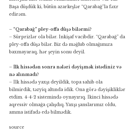
Başa düşdük ki, bütün azarkeşlər “Qarabağ”la fəxr
edirəm.
– “Qarabağ” pley-offa düşə bilərmi?
– Sürprizlər ola bilər. İnkişaf vacibdir. “Qarabağ” da
pley-offa düşə bilər. Biz də məğlub olmağımıza
baxmayaraq, hər şeyin sonu deyil.
– İlk hissədən sonra nələri dəyişmək istədiniz və
nə alınmadı?
– İlk hissədə yaxşı deyildik, topa sahib ola
bilmirdik, təzyiq altında idik. Ona görə dəyişikliklər
etdim. 4-4-2 sistemində oynayırıq. İkinci hissədə
aqressiv olmağa çalışdıq. Yaxşı şanslarımız oldu,
amma istifadə edə bilmədik.
source