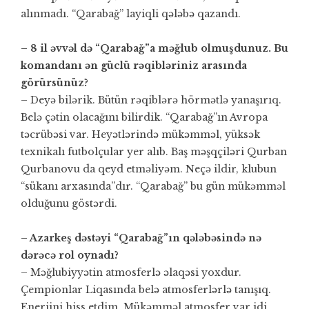
alınmadı. “Qarabağ” layiqli qələbə qazandı.
– 8 il əvvəl də “Qarabağ”a məğlub olmuşdunuz. Bu
komandanı ən güclü rəqibləriniz arasında
görürsünüz?
– Deyə bilərik. Bütün rəqiblərə hörmətlə yanaşırıq.
Belə çətin olacağını bilirdik. “Qarabağ”ın Avropa
təcrübəsi var. Heyətlərində mükəmməl, yüksək
texnikalı futbolçular yer alıb. Baş məşqçiləri Qurban
Qurbanovu da qeyd etməliyəm. Neçə ildir, klubun
“sükanı arxasında”dır. “Qarabağ” bu gün mükəmməl
olduğunu göstərdi.
– Azarkeş dəstəyi “Qarabağ”ın qələbəsində nə
dərəcə rol oynadı?
– Məğlubiyyətin atmosferlə əlaqəsi yoxdur.
Çempionlar Liqasında belə atmosferlərlə tanışıq.
Enerjini hiss etdim. Mükəmməl atmosfer var idi.