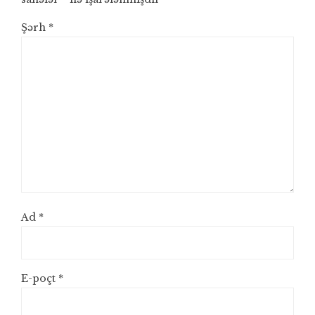
Şərh
*
Ad
*
E-poçt
*