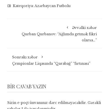
Kateqoriya:
Azərbaycan Futbolu
Əvvəlki xəbər
Qurban Qurbanov: “Ağlımda getmək fikri
olarsa…”
Sonrakı xəbər
Çempionlar Liqasında “Qarabağ” “fırtınası”
BIR CAVAB YAZIN
Sizin e-poçt ünvanınız dərc edilməyəcəkdir.
Gərəkli
sahələr
*
ilə işarələnmişdir