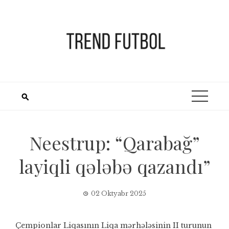
Skip
to
content
Neestrup: “Qarabağ”
layiqli qələbə qazandı”
02 Oktyabr 2025
Çempionlar Liqasının Liqa mərhələsinin II turunun