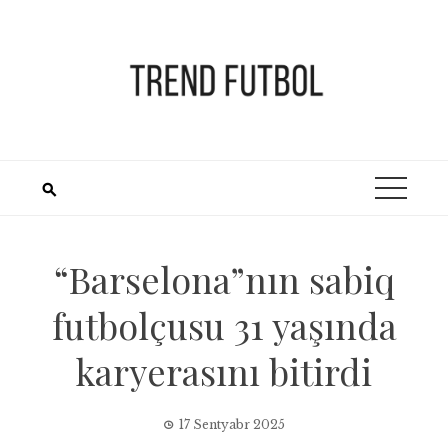
Skip
to
content
“Barselona”nın sabiq
futbolçusu 31 yaşında
karyerasını bitirdi
17 Sentyabr 2025