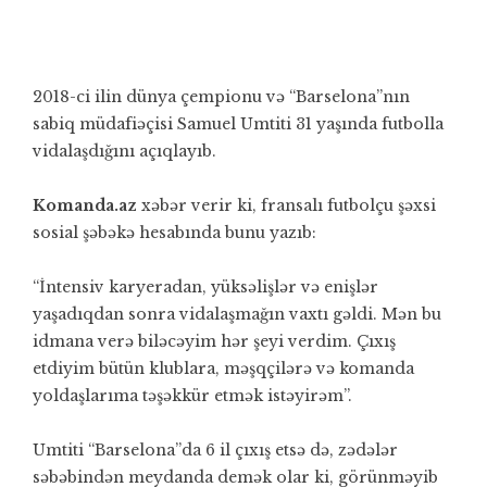
2018-ci ilin dünya çempionu və “Barselona”nın
sabiq müdafiəçisi Samuel Umtiti 31 yaşında futbolla
vidalaşdığını açıqlayıb.
Komanda.az
xəbər verir ki, fransalı futbolçu şəxsi
sosial şəbəkə hesabında bunu yazıb:
“İntensiv karyeradan, yüksəlişlər və enişlər
yaşadıqdan sonra vidalaşmağın vaxtı gəldi. Mən bu
idmana verə biləcəyim hər şeyi verdim. Çıxış
etdiyim bütün klublara, məşqçilərə və komanda
yoldaşlarıma təşəkkür etmək istəyirəm”.
Umtiti “Barselona”da 6 il çıxış etsə də, zədələr
səbəbindən meydanda demək olar ki, görünməyib