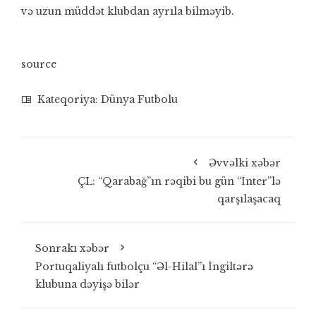
və uzun müddət klubdan ayrıla bilməyib.
source
Kateqoriya:
Dünya Futbolu
Əvvəlki xəbər
ÇL: “Qarabağ”ın rəqibi bu gün “İnter”lə
qarşılaşacaq
Sonrakı xəbər
Portuqaliyalı futbolçu “Əl-Hilal”ı İngiltərə
klubuna dəyişə bilər