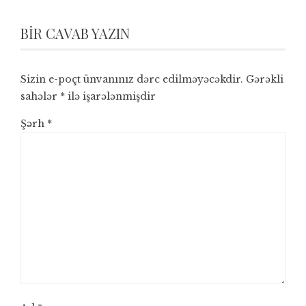
BIR CAVAB YAZIN
Sizin e-poçt ünvanınız dərc edilməyəcəkdir.
Gərəkli
sahələr
*
ilə işarələnmişdir
Şərh
*