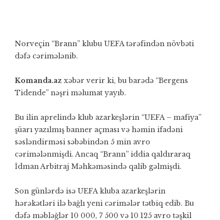
Norveçin “Brann” klubu UEFA tərəfindən növbəti
dəfə cərimələnib.
Komanda.az
xəbər verir ki, bu barədə “Bergens
Tidende” nəşri məlumat yayıb.
Bu ilin aprelində klub azarkeşlərin “UEFA – mafiya”
şüarı yazılmış banner açması və həmin ifadəni
səsləndirməsi səbəbindən 5 min avro
cərimələnmişdi. Ancaq “Brann” iddia qaldıraraq
İdman Arbitraj Məhkəməsində qalib gəlmişdi.
Son günlərdə isə UEFA kluba azarkeşlərin
hərəkətləri ilə bağlı yeni cərimələr tətbiq edib. Bu
dəfə məbləğlər 10 000, 7 500 və 10 125 avro təşkil