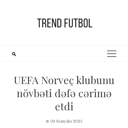
Skip
to
content
UEFA Norveç klubunu
növbəti dəfə cərimə
etdi
09 Sentyabr 2025