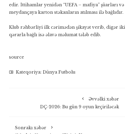
edir. İttihamlar yenidən “UEFA – mafiya” şüarları və
meydançaya karton stəkanların atılması ilə bağlıdır.
Klub rəhbərliyi ilk cərimədən şikayət verib, digər iki
qərarla bağlı isə əlavə məlumat tələb edib.
source
Kateqoriya:
Dünya Futbolu
Əvvəlki xəbər
DÇ-2026: Bu gün 9 oyun keçiriləcək
Sonrakı xəbər