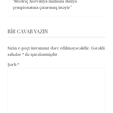
“Modriç Xorvatiya millisini dünya
çempionatına çıxarmaq istəyir”
BIR CAVAB YAZIN
Sizin e-poçt ünvanınız dərc edilməyəcəkdir.
Gərəkli
sahələr
*
ilə işarələnmişdir
Şərh
*