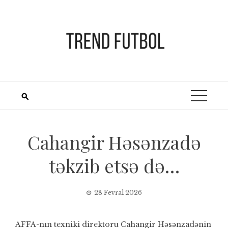
Skip
to
content
Cahangir Həsənzadə
təkzib etsə də…
28 Fevral 2026
AFFA-nın texniki direktoru Cahangir Həsənzadənin