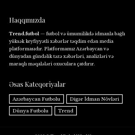
Haqqımızda
Trend.futbol
— futbol və ümumilikdə idmanla bağlı
yüksək keyfiyyətli xəbərlər təqdim edən media
platformasıdır. Platformamız Azərbaycan və
dünyadan gündəlik təzə xəbərləri, analizləri və
maraqlı məqalələri oxuculara çatdırır.
Əsas Kateqoriyalar
Azərbaycan Futbolu
Digər İdman Növləri
Dünya Futbolu
Trend