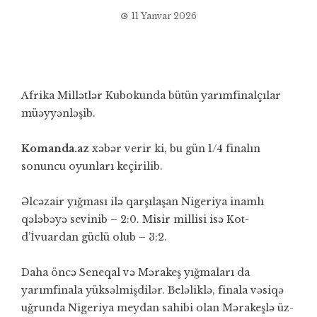
11 Yanvar 2026
Afrika Millətlər Kubokunda bütün yarımfinalçılar
müəyyənləşib.
Komanda.az
xəbər verir ki, bu gün 1/4 finalın
sonuncu oyunları keçirilib.
Əlcəzair yığması ilə qarşılaşan Nigeriya inamlı
qələbəyə sevinib – 2:0. Misir millisi isə Kot-
d’İvuardan güclü olub – 3:2.
Daha öncə Seneqal və Mərakeş yığmaları da
yarımfinala yüksəlmişdilər. Beləliklə, finala vəsiqə
uğrunda Nigeriya meydan sahibi olan Mərakeşlə üz-