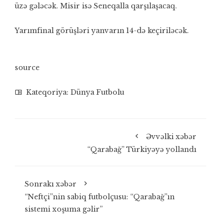
üzə gələcək. Misir isə Seneqalla qarşılaşacaq.
Yarımfinal görüşləri yanvarın 14-də keçiriləcək.
source
Kateqoriya:
Dünya Futbolu
Əvvəlki xəbər
“Qarabağ” Türkiyəyə yollandı
Sonrakı xəbər
“Neftçi”nin sabiq futbolçusu: “Qarabağ”ın
sistemi xoşuma gəlir”