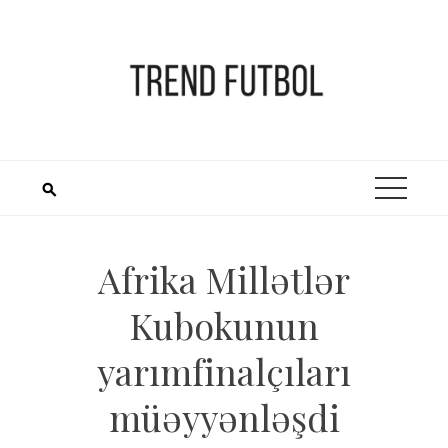
Skip
to
content
Afrika Millətlər
Kubokunun
yarımfinalçıları
müəyyənləşdi