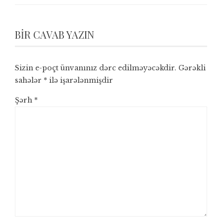
BIR CAVAB YAZIN
Sizin e-poçt ünvanınız dərc edilməyəcəkdir.
Gərəkli
sahələr
*
ilə işarələnmişdir
Şərh
*