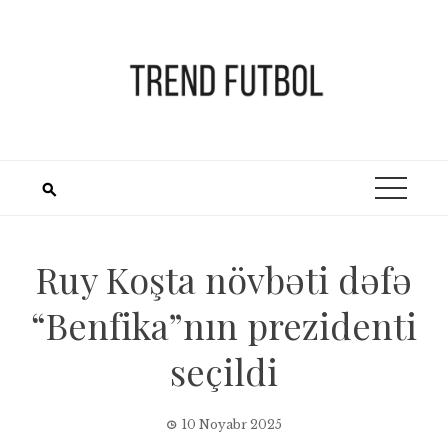
Skip
to
content
Ruy Koşta növbəti dəfə
“Benfika”nın prezidenti
seçildi
10 Noyabr 2025