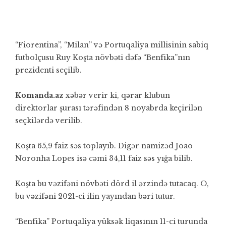
“Fiorentina”, “Milan” və Portuqaliya millisinin sabiq
futbolçusu Ruy Koşta növbəti dəfə “Benfika”nın
prezidenti seçilib.
Komanda.az
xəbər verir ki, qərar klubun
direktorlar şurası tərəfindən 8 noyabrda keçirilən
seçkilərdə verilib.
Koşta 65,9 faiz səs toplayıb. Digər namizəd Joao
Noronha Lopes isə cəmi 34,11 faiz səs yığa bilib.
Koşta bu vəzifəni növbəti dörd il ərzində tutacaq. O,
bu vəzifəni 2021-ci ilin yayından bəri tutur.
“Benfika” Portuqaliya yüksək liqasının 11-ci turunda