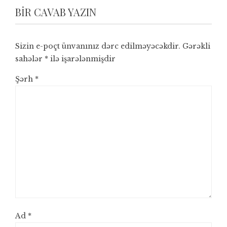
BIR CAVAB YAZIN
Sizin e-poçt ünvanınız dərc edilməyəcəkdir.
Gərəkli
sahələr
*
ilə işarələnmişdir
Şərh
*
Ad
*