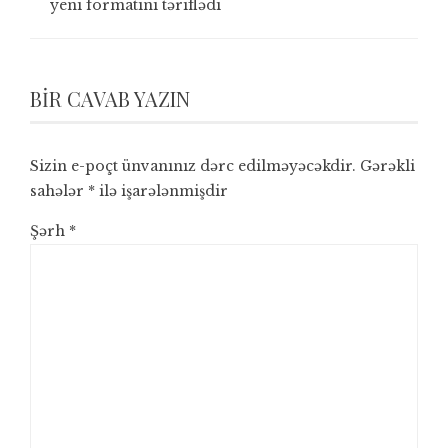
yeni formatını təriflədi
BIR CAVAB YAZIN
Sizin e-poçt ünvanınız dərc edilməyəcəkdir.
Gərəkli
sahələr
*
ilə işarələnmişdir
Şərh
*