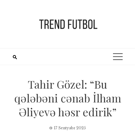
Skip
to
content
Tahir Gözel: “Bu
qələbəni cənab İlham
Əliyevə həsr edirik”
17 Sentyabr 2025