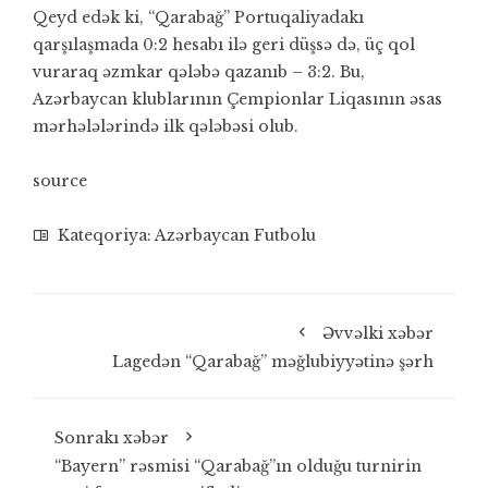
Qeyd edək ki, “Qarabağ” Portuqaliyadakı
qarşılaşmada 0:2 hesabı ilə geri düşsə də, üç qol
vuraraq əzmkar qələbə qazanıb – 3:2. Bu,
Azərbaycan klublarının Çempionlar Liqasının əsas
mərhələlərində ilk qələbəsi olub.
source
Kateqoriya:
Azərbaycan Futbolu
Əvvəlki xəbər
Lagedən “Qarabağ” məğlubiyyətinə şərh
Sonrakı xəbər
“Bayern” rəsmisi “Qarabağ”ın olduğu turnirin