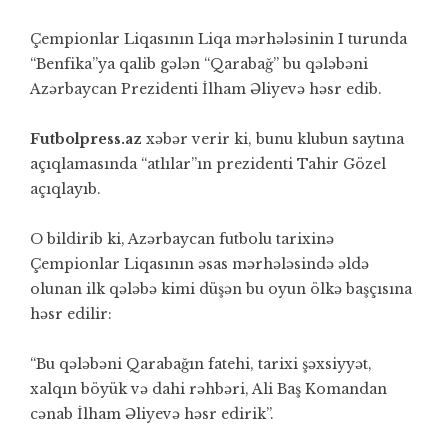
Çempionlar Liqasının Liqa mərhələsinin I turunda
“Benfika”ya qalib gələn “Qarabağ” bu qələbəni
Azərbaycan Prezidenti İlham Əliyevə həsr edib.
Futbolpress.az
xəbər verir ki, bunu klubun saytına
açıqlamasında “atlılar”ın prezidenti Tahir Gözel
açıqlayıb.
O bildirib ki, Azərbaycan futbolu tarixinə
Çempionlar Liqasının əsas mərhələsində əldə
olunan ilk qələbə kimi düşən bu oyun ölkə başçısına
həsr edilir:
“Bu qələbəni Qarabağın fatehi, tarixi şəxsiyyət,
xalqın böyük və dahi rəhbəri, Ali Baş Komandan
cənab İlham Əliyevə həsr edirik”.