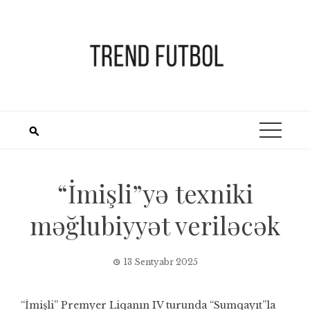
Skip
to
content
“İmişli”yə texniki
məğlubiyyət veriləcək
13 Sentyabr 2025
“İmişli” Premyer Liqanın IV turunda “Sumqayıt”la