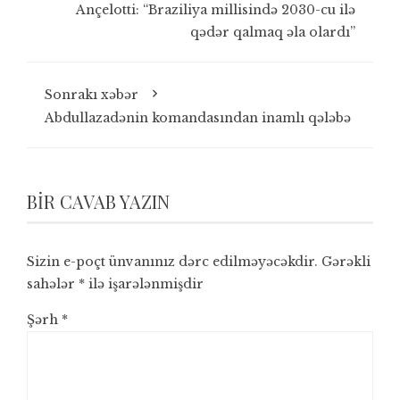
Ançelotti: “Braziliya millisində 2030-cu ilə
qədər qalmaq əla olardı”
Sonrakı xəbər
Abdullazadənin komandasından inamlı qələbə
BIR CAVAB YAZIN
Sizin e-poçt ünvanınız dərc edilməyəcəkdir.
Gərəkli
sahələr
*
ilə işarələnmişdir
Şərh
*