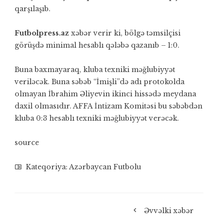
qarşılaşıb.
Futbolpress.az
xəbər verir ki, bölgə təmsilçisi
görüşdə minimal hesablı qələbə qazanıb – 1:0.
Buna baxmayaraq, kluba texniki məğlubiyyət
veriləcək. Buna səbəb “İmişli”də adı protokolda
olmayan İbrahim Əliyevin ikinci hissədə meydana
daxil olmasıdır. AFFA İntizam Komitəsi bu səbəbdən
kluba 0:3 hesablı texniki məğlubiyyət verəcək.
source
Kateqoriya:
Azərbaycan Futbolu
Əvvəlki xəbər