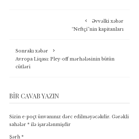
Əvvəlki xəbər
“Neftçi”nin kapitanları
Sonrakı xəbər
Avropa Liqası: Pley-off mərhələsinin bütün
cütləri
BIR CAVAB YAZIN
Sizin e-poçt ünvanınız dərc edilməyəcəkdir.
Gərəkli
sahələr
*
ilə işarələnmişdir
Şərh
*