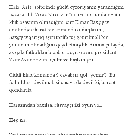
Hələ “Aris” səfərində güclü eyforiyanın yarandığını
nəzərə alıb “Araz Naxçıvan”ın heç bir fundamental
klub əsasının olmadığını, sırf Elmar Baxşıyev
amilindən ibarət bir komanda olduqlarını,
Baxşıyevqarışıq aşırı tərifə tuş gətirilməli bir
yönünün olmadığını qeyd etmişdik. Amma çi fayda,
az qala futboldan bixəbər qeyri-rəsmi prezident
Zaur Axundovun öyülməsi başlamışdı…
Ciddi klub/komanda 9 cavabsız qol “yemir”. “Bu
futboldur” deyilməli situasiya da deyil ki, bəraət
qondarıla.
Harasından baxılsa, rüsvayçı iki oyun və…
Heç nə.