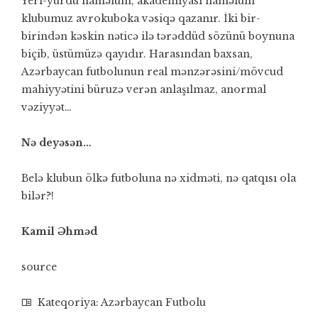
Yeri-yurdu naməlum, akademiyası naməlum
klubumuz avrokuboka vəsiqə qazanır. İki bir-
birindən kəskin nəticə ilə tərəddüd sözünü boynuna
biçib, üstümüzə qayıdır. Harasından baxsan,
Azərbaycan futbolunun real mənzərəsini/mövcud
mahiyyətini büruzə verən anlaşılmaz, anormal
vəziyyət…
Nə deyəsən…
Belə klubun ölkə futboluna nə xidməti, nə qatqısı ola
bilər?!
Kamil Əhməd
source
Kateqoriya:
Azərbaycan Futbolu