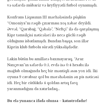
və səfərdə mübariz və keyfiyyətli futbol oynamışdı.
Konfrans Liqasının III mərhələsində püşkün
“Omoniya”nı rəqib çıxarması xoş xəbər deyildi.
Əvvəl, “Qarabağ, “Qəbələ”, “Neftçi” ilə də qarşılaşmış
Kipr təmsilçisi nəticələri ilə necə güclü rəqib
olduğunu isbatlamışdı. Bundan başqa, son illər
Kiprin klub futbolu sürətli yüksəlişdədir.
Lakin bütün bu amillərə baxmayaraq, “Araz
Naxçıvan”ın səfərdə 0:5, evdə isə 0:4 hesabı ilə
məğlub olmağında heç bir məntiqli əsas yox idi. İki
oyuna 9 cavabsız qol bu mərəhələnin ən pis nəticəsi
idi. Heç bir cütlükdə 4 qoldan artıq fərq
yaranmadığını da xatırladaq…
Bu elə yunanca ifadə olunsa – katastrofadır!