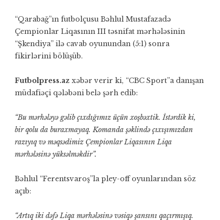
“Qarabağ”ın futbolçusu Bəhlul Mustafazadə
Çempionlar Liqasının III təsnifat mərhələsinin
“Şkendiya” ilə cavab oyunundan (5:1) sonra
fikirlərini bölüşüb.
Futbolpress.az
xəbər verir ki, “CBC Sport”a danışan
müdafiəçi qələbəni belə şərh edib:
“Bu mərhələyə gəlib çıxdığımız üçün xoşbəxtik. İstərdik ki,
bir qolu da buraxmayaq. Komanda şəklində çıxışımızdan
razıyıq və məqsədimiz Çempionlar Liqasının Liqa
mərhələsinə yüksəlməkdir”.
Bəhlul “Ferentsvaroş”la pley-off oyunlarından söz
açıb:
“Artıq iki dəfə Liqa mərhələsinə vəsiqə şansını qaçırmışıq.