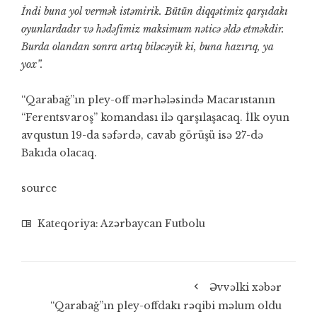
İndi buna yol vermək istəmirik. Bütün diqqətimiz qarşıdakı
oyunlardadır və hədəfimiz maksimum nəticə əldə etməkdir.
Burda olandan sonra artıq biləcəyik ki, buna hazırıq, ya
yox”.
“Qarabağ”ın pley-off mərhələsində Macarıstanın
“Ferentsvaroş” komandası ilə qarşılaşacaq. İlk oyun
avqustun 19-da səfərdə, cavab görüşü isə 27-də
Bakıda olacaq.
source
Kateqoriya:
Azərbaycan Futbolu
Əvvəlki xəbər
“Qarabağ”ın pley-offdakı rəqibi məlum oldu