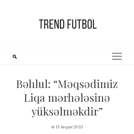
Skip
to
content
Bəhlul: “Məqsədimiz
Liqa mərhələsinə
yüksəlməkdir”
13 Avqust 2025