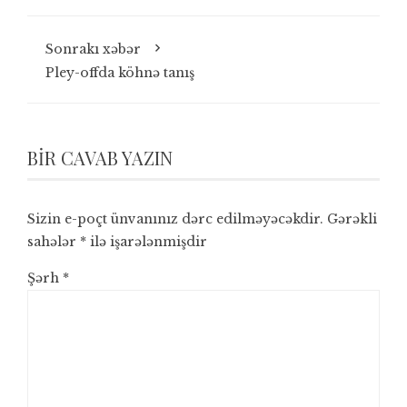
Sonrakı xəbər
Pley-offda köhnə tanış
BIR CAVAB YAZIN
Sizin e-poçt ünvanınız dərc edilməyəcəkdir.
Gərəkli
sahələr
*
ilə işarələnmişdir
Şərh
*